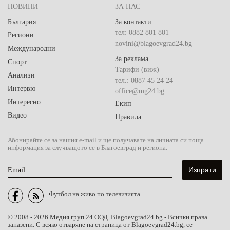
НОВИНИ
ЗА НАС
България
За контакти
тел: 0882 801 801
Региони
novini@blagoevgrad24.bg
Международни
За реклама
Спорт
Тарифи (виж)
Анализи
тел.: 0887 45 24 24
Интервю
office@mg24.bg
Интересно
Екип
Видео
Правила
Абонирайте се за нашия e-mail и ще получавате на личната си поща
информация за случващото се в Благоевград и региона.
Email
Футбол на живо по телевизията
© 2008 - 2026 Медия груп 24 ООД. Blagoevgrad24.bg - Всички права
запазени. С всяко отваряне на страница от Blagoevgrad24.bg, се