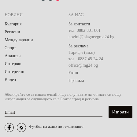
НОВИНИ
ЗА НАС
България
За контакти
тел: 0882 801 801
Региони
novini@blagoevgrad24.bg
Международни
За реклама
Спорт
Тарифи (виж)
Анализи
тел.: 0887 45 24 24
Интервю
office@mg24.bg
Интересно
Екип
Видео
Правила
Абонирайте се за нашия e-mail и ще получавате на личната си поща
информация за случващото се в Благоевград и региона.
Email
Футбол на живо по телевизията