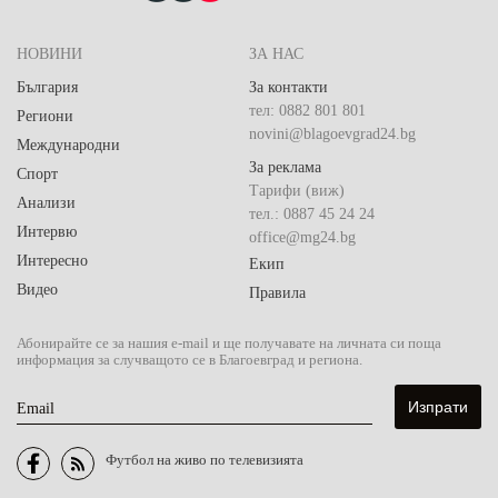
НОВИНИ
ЗА НАС
България
За контакти
тел: 0882 801 801
Региони
novini@blagoevgrad24.bg
Международни
За реклама
Спорт
Тарифи (виж)
Анализи
тел.: 0887 45 24 24
Интервю
office@mg24.bg
Интересно
Екип
Видео
Правила
Абонирайте се за нашия e-mail и ще получавате на личната си поща
информация за случващото се в Благоевград и региона.
Email
Футбол на живо по телевизията