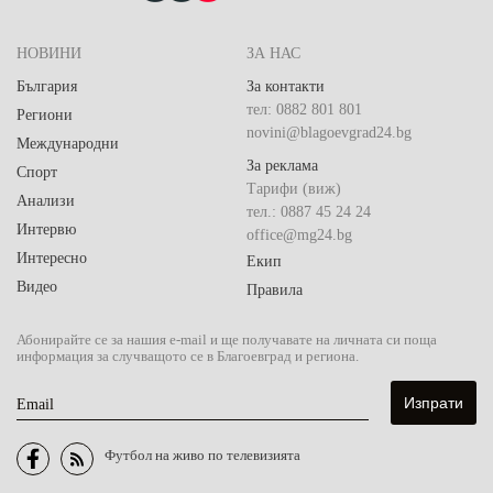
НОВИНИ
ЗА НАС
България
За контакти
тел: 0882 801 801
Региони
novini@blagoevgrad24.bg
Международни
За реклама
Спорт
Тарифи (виж)
Анализи
тел.: 0887 45 24 24
Интервю
office@mg24.bg
Интересно
Екип
Видео
Правила
Абонирайте се за нашия e-mail и ще получавате на личната си поща
информация за случващото се в Благоевград и региона.
Email
Футбол на живо по телевизията