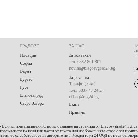
ГРАДОВЕ
ЗА НАС
Аб
л
Пловдив
За контакти
Бл
тел: 0882 801 801
София
novini@blagoevgrad24.bg
E
Варна
За реклама
Бургас
Тарифи (виж)
Русе
тел.: 0887 45 24 24
Благоевград
office@mg24.bg
Стара Загора
Екип
Правила
- Всички права запазени. С всяко отваряне на страница от Blagoevgrad24.bg, се
оизвеждането на цели или части от текста или изображенията става след изри
татиите са собственост на авторите им и Медия груп 24 ООД не носи отговорно