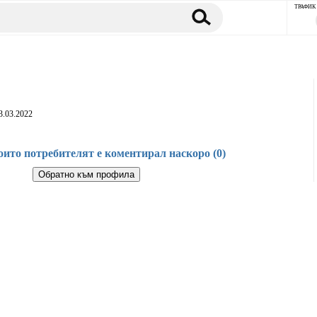
ТРАФИК
3.03.2022
оито потребителят е коментирал наскоро (0)
Обратно към профила