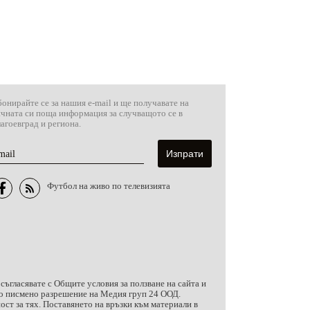
онирайте се за нашия e-mail и ще получавате на
ичната си поща информация за случващото се в
агоевград и региона.
mail
Футбол на живо по телевизията
 съгласявате с
Общите условия за ползване на сайта и
чно писмено разрешение на Медия груп 24 ООД.
ст за тях. Поставянето на връзки към материали в