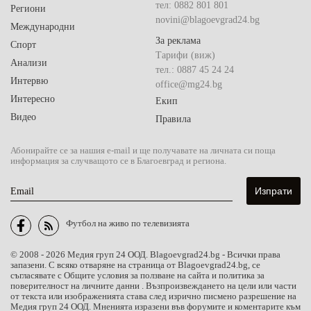
тел: 0882 801 801
Региони
novini@blagoevgrad24.bg
Международни
За реклама
Спорт
Тарифи (виж)
Анализи
тел.: 0887 45 24 24
Интервю
office@mg24.bg
Интересно
Екип
Видео
Правила
Абонирайте се за нашия e-mail и ще получавате на личната си поща
информация за случващото се в Благоевград и региона.
Email
Футбол на живо по телевизията
© 2008 - 2026 Медия груп 24 ООД. Blagoevgrad24.bg - Всички права
запазени. С всяко отваряне на страница от Blagoevgrad24.bg, се
съгласявате с Общите условия за ползване на сайта и политика за
поверителност на личните данни . Възпроизвеждането на цели или части
от текста или изображенията става след изрично писмено разрешение на
Медия груп 24 ООД. Мненията изразени във форумите и коментарите към