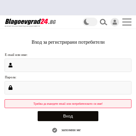
Вход за регистрирани потребители
E-mail или име:
Парола:
Трябва да въведете email или потребителското си име!
запомни ме