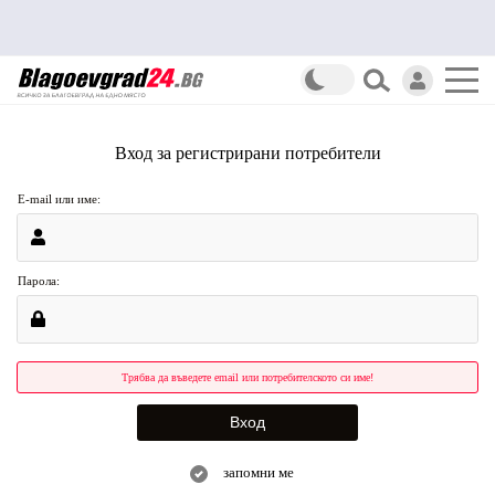
Вход за регистрирани потребители
E-mail или име:
Парола:
Трябва да въведете email или потребителското си име!
запомни ме