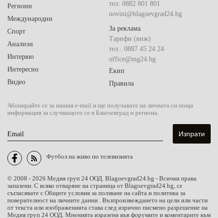
тел: 0882 801 801
Региони
novini@blagoevgrad24.bg
Международни
За реклама
Спорт
Тарифи (виж)
Анализи
тел.: 0887 45 24 24
Интервю
office@mg24.bg
Интересно
Екип
Видео
Правила
Абонирайте се за нашия e-mail и ще получавате на личната си поща
информация за случващото се в Благоевград и региона.
Email
Футбол на живо по телевизията
© 2008 - 2026 Медия груп 24 ООД. Blagoevgrad24.bg - Всички права
запазени. С всяко отваряне на страница от Blagoevgrad24.bg, се
съгласявате с Общите условия за ползване на сайта и политика за
поверителност на личните данни . Възпроизвеждането на цели или части
от текста или изображенията става след изрично писмено разрешение на
Медия груп 24 ООД. Мненията изразени във форумите и коментарите към