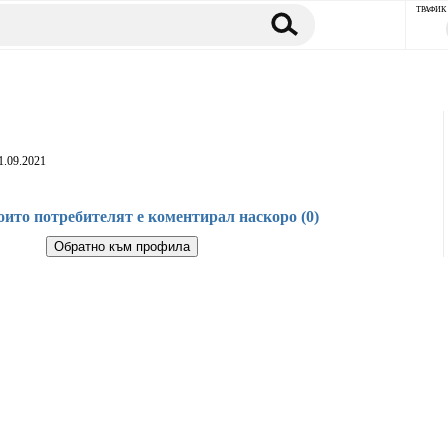
ТРАФИК
1.09.2021
оито потребителят е коментирал наскоро (0)
Обратно към профила