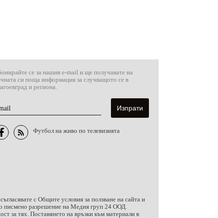
онирайте се за нашия e-mail и ще получавате на
ичната си поща информация за случващото се в
агоевград и региона.
mail
Футбол на живо по телевизията
 съгласявате с
Общите условия за ползване на сайта и
чно писмено разрешение на Медия груп 24 ООД.
ст за тях. Поставянето на връзки към материали в