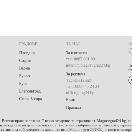
ГРАДОВЕ
ЗА НАС
Аб
л
Пловдив
За контакти
Бл
тел: 0882 801 801
София
novini@blagoevgrad24.bg
E
Варна
За реклама
Бургас
Тарифи (виж)
Русе
тел.: 0887 45 24 24
Благоевград
office@mg24.bg
Стара Загора
Екип
Правила
- Всички права запазени. С всяко отваряне на страница от Blagoevgrad24.bg, се
оизвеждането на цели или части от текста или изображенията става след изри
татиите са собственост на авторите им и Медия груп 24 ООД не носи отговорно