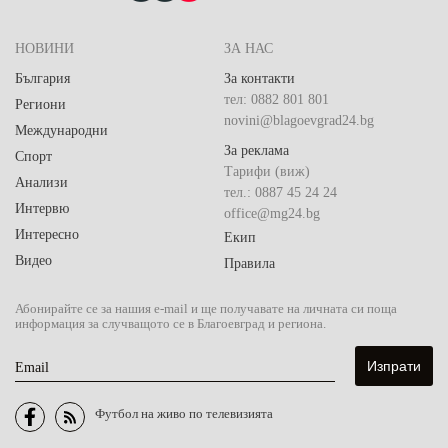
НОВИНИ
ЗА НАС
България
За контакти
тел: 0882 801 801
Региони
novini@blagoevgrad24.bg
Международни
За реклама
Спорт
Тарифи (виж)
Анализи
тел.: 0887 45 24 24
Интервю
office@mg24.bg
Интересно
Екип
Видео
Правила
Абонирайте се за нашия e-mail и ще получавате на личната си поща
информация за случващото се в Благоевград и региона.
Email
Футбол на живо по телевизията