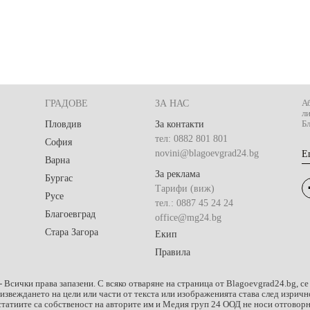
ГРАДОВЕ
ЗА НАС
Аб
л
Пловдив
За контакти
Бл
тел: 0882 801 801
София
novini@blagoevgrad24.bg
E
Варна
За реклама
Бургас
Тарифи (виж)
Русе
тел.: 0887 45 24 24
Благоевград
office@mg24.bg
Стара Загора
Екип
Правила
- Всички права запазени. С всяко отваряне на страница от Blagoevgrad24.bg, се
оизвеждането на цели или части от текста или изображенията става след изри
татиите са собственост на авторите им и Медия груп 24 ООД не носи отговорно