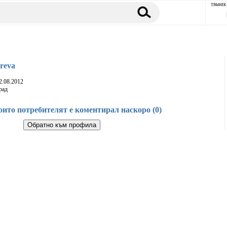
ТРАФИК
reva
2.08.2012
рад
оито потребителят е коментирал наскоро (0)
Обратно към профила