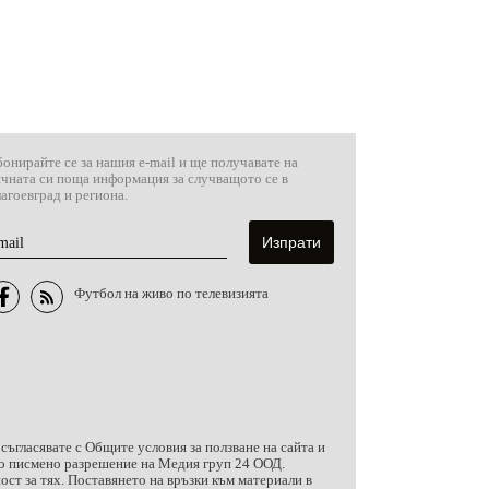
онирайте се за нашия e-mail и ще получавате на
ичната си поща информация за случващото се в
агоевград и региона.
mail
Футбол на живо по телевизията
 съгласявате с
Общите условия за ползване на сайта и
чно писмено разрешение на Медия груп 24 ООД.
ст за тях. Поставянето на връзки към материали в