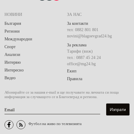
НОВИНИ
ЗА НАС
България
За контакти
тел: 0882 801 801
Региони
novini@blagoevgrad24.bg
Международни
За реклама
Спорт
Тарифи (виж)
Анализи
тел.: 0887 45 24 24
Интервю
office@mg24.bg
Интересно
Екип
Видео
Правила
Абонирайте се за нашия e-mail и ще получавате на личната си поща
информация за случващото се в Благоевград и региона.
Email
Футбол на живо по телевизията